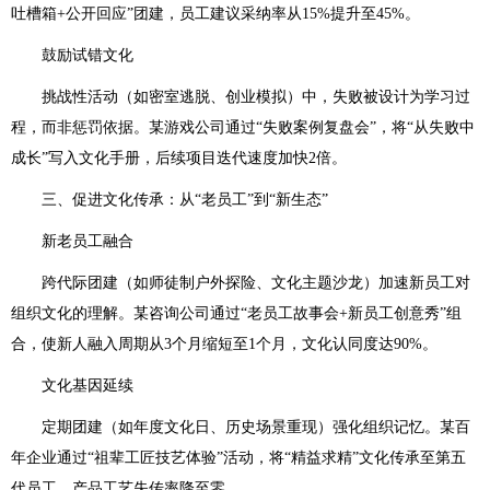
吐槽箱+公开回应”团建，员工建议采纳率从15%提升至45%。
鼓励试错文化
挑战性活动（如密室逃脱、创业模拟）中，失败被设计为学习过
程，而非惩罚依据。某游戏公司通过“失败案例复盘会”，将“从失败中
成长”写入文化手册，后续项目迭代速度加快2倍。
三、促进文化传承：从“老员工”到“新生态”
新老员工融合
跨代际团建（如师徒制户外探险、文化主题沙龙）加速新员工对
组织文化的理解。某咨询公司通过“老员工故事会+新员工创意秀”组
合，使新人融入周期从3个月缩短至1个月，文化认同度达90%。
文化基因延续
定期团建（如年度文化日、历史场景重现）强化组织记忆。某百
年企业通过“祖辈工匠技艺体验”活动，将“精益求精”文化传承至第五
代员工，产品工艺失传率降至零。