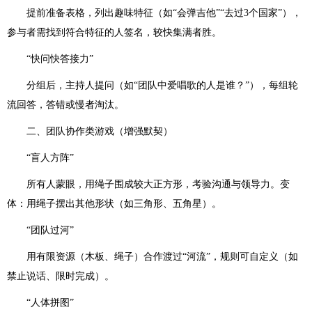
提前准备表格，列出趣味特征（如“会弹吉他”“去过3个国家”），
参与者需找到符合特征的人签名，较快集满者胜。
“快问快答接力”
分组后，主持人提问（如“团队中爱唱歌的人是谁？”），每组轮
流回答，答错或慢者淘汰。
二、团队协作类游戏（增强默契）
“盲人方阵”
所有人蒙眼，用绳子围成较大正方形，考验沟通与领导力。变
体：用绳子摆出其他形状（如三角形、五角星）。
“团队过河”
用有限资源（木板、绳子）合作渡过“河流”，规则可自定义（如
禁止说话、限时完成）。
“人体拼图”