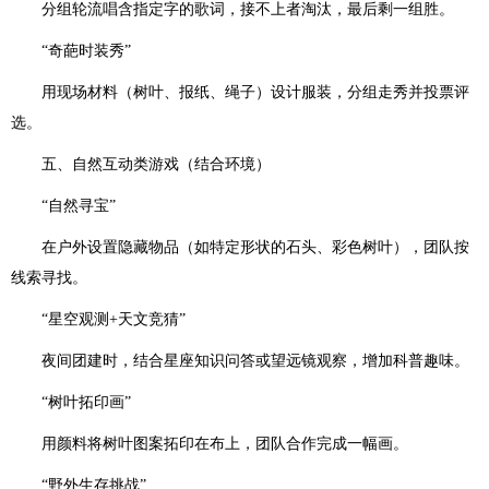
分组轮流唱含指定字的歌词，接不上者淘汰，最后剩一组胜。
“奇葩时装秀”
用现场材料（树叶、报纸、绳子）设计服装，分组走秀并投票评
选。
五、自然互动类游戏（结合环境）
“自然寻宝”
在户外设置隐藏物品（如特定形状的石头、彩色树叶），团队按
线索寻找。
“星空观测+天文竞猜”
夜间团建时，结合星座知识问答或望远镜观察，增加科普趣味。
“树叶拓印画”
用颜料将树叶图案拓印在布上，团队合作完成一幅画。
“野外生存挑战”