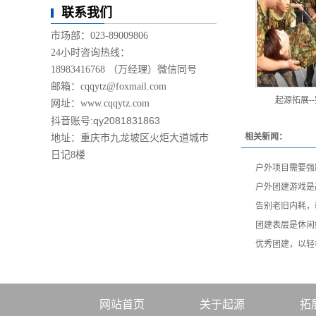
联系我们
市场部：023-89009806
24小时咨询热线：
18983416768 （万经理）微信同号
邮箱：cqqytz@foxmail.com
起源拓展-
网址：
www.cqqytz.com
抖音账号:qy2081831863
相关新闻：
地址：重庆市九龙坡区火炬大道城市
日记8楼
户外项目需要强
户外团建游戏是
告别老旧内耗，
团建表层是休闲
优秀团建，以轻
网站首页
关于起源
拓