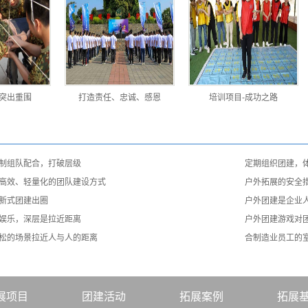
-突出重围
打造责任、忠诚、感恩
培训项目-成功之路
制组队配合，打破层级
定期组织团建，
高效、轻量化的团队建设方式
户外拓展的安全
新式团建出圈
户外团建是企业
娱乐，深层是拉近距离
户外团建游戏对
松的场景拉近人与人的距离
合制造业员工的
展项目
团建活动
拓展案例
拓展