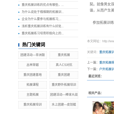
契。就像男女
重庆拓展训练的优点有哪些，...
谐，从而产生
为什么说处于襁褓期的拓展训...
企业为什么要参与拓展练习,...
参加拓展训练
浅析重庆拓展训练有什么好处...
重庆拓展练习培育积极向上的...
本文网址：http://www.
热门关键词
关键词：
重庆拓展
团建活动—非洲鼓
重庆拓展
上一篇：
重庆拓展
丛林穿越
真人CS对抗
下一篇：
户外拓展
重庆团建基地
重庆团建
最近浏览：
拓展课程
重庆野外拓展培训
相关产品：
主题拓展
团建活动—棒球大战
重庆拓展培训
水上团建—皮划艇